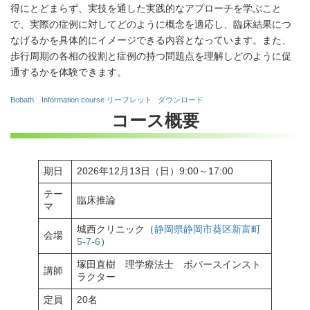
得にとどまらず、実技を通した実践的なアプローチを学ぶこと
で、実際の症例に対してどのように概念を適応し、臨床結果につ
なげるかを具体的にイメージできる内容となっています。また、
歩行周期の各相の役割と症例の持つ問題点を理解しどのように促
通するかを体験できます。
Bobath Information course リーフレット
ダウンロード
コース概要
期日
2026年12月13日（日）9:00～17:00
テー
臨床推論
マ
城西クリニック（
静岡県静岡市葵区新富町
会場
5-7-6
）
塚田直樹 理学療法士 ボバースインスト
講師
ラクター
定員
20名