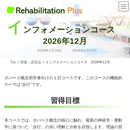
コ
ナ
ン
ビ
テ
ゲ
ン
ー
イ
ツ
シ
ンフォメーションコース
へ
ョ
ス
ン
キ
に
2026年12月
ッ
移
プ
動
最
2026年1月20日
2026年3月19日
終
更
新
Top
研修・講習会
インフォメーションコース 2026年12月
日
時
:
ボバース概念初学者向けの１日コースです。このコースの機能的
テーマは”歩行”です。
習得目標
本コースでは、ボバース概念の核心に触れ、最新の神経学・運動
学に基づいた「歩行」の深い理解と分析を目指します。理論の習