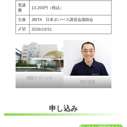
受講
13,200円（税込）
費
主催
JBITA 日本ボバース講習会講師会
〆切
2026/10/31
城西クリニック
塚田直樹
申し込み
申し込み（外部サイト）