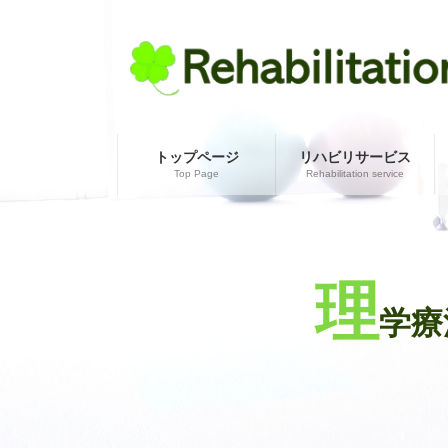
コ
ナ
ン
ビ
テ
ゲ
ン
ー
ツ
シ
へ
ョ
ス
ン
キ
に
トップページ
リハビリサービス
Top Page
Rehabilitation service
ッ
移
プ
動
理
学療