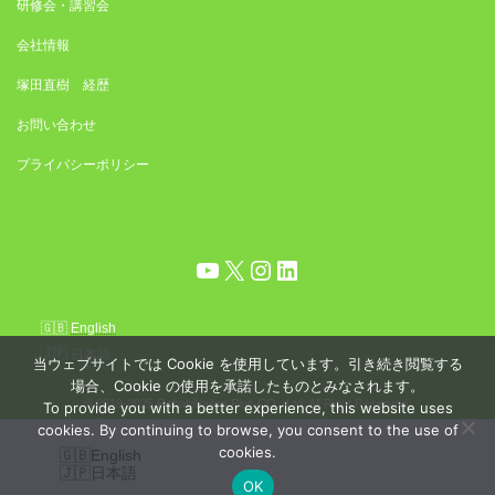
研修会・講習会
会社情報
塚田直樹 経歴
お問い合わせ
プライバシーポリシー
YouTube
X
Instagram
LinkedIn
English
日本語
当ウェブサイトでは Cookie を使用しています。引き続き閲覧する
場合、Cookie の使用を承諾したものとみなされます。
© 2019-2025 Rehabilitaiton Plus CO., Ltd. All Right Reserved.
To provide you with a better experience, this website uses
cookies. By continuing to browse, you consent to the use of
cookies.
English
日本語
OK