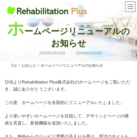
コ
ナ
ン
ビ
テ
ゲ
ン
ー
ホ
ツ
シ
ームページリニューアルの
へ
ョ
ス
ン
キ
に
お知らせ
ッ
移
プ
動
最
2024年5月19日
2024年5月29日
終
更
新
Top
お知らせ
ホームページリニューアルのお知らせ
日
時
:
日頃よりRehabilitation Plus株式会社のホームページをご覧いただ
き、誠にありがとうございます。
この度、ホームページを全面的にリニューアルいたしました。
より使いやすいホームページを目指して、デザインとページの構
成を見直し、新規機能を追加いたしました。
また、海外からのリハビリ需要の高まりを受け、英語のサイトも