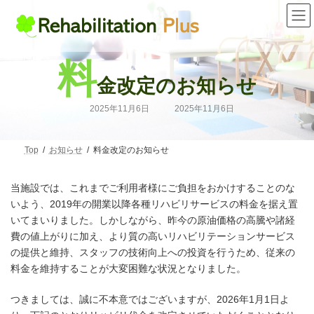
コ
ナ
ン
ビ
テ
ゲ
ン
ー
ツ
シ
料
へ
ョ
金改定のお知らせ
ス
ン
キ
に
ッ
移
最
2025年11月6日
2025年11月6日
終
プ
動
更
新
日
時
Top
お知らせ
料金改定のお知らせ
:
当施設では、これまでご利用者様にご負担をおかけすることのな
いよう、2019年の開業以降各種リハビリサービスの料金を据え置
いてまいりました。しかしながら、昨今の原油価格の高騰や諸経
費の値上がりに加え、より質の高いリハビリテーションサービス
の提供と維持、スタッフの技術向上への投資を行うため、従来の
料金を維持することが大変困難な状況となりました。
つきましては、誠に不本意ではございますが、2026年1月1日よ