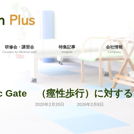
研修会・講習会
特集記事
会社情報
Courses for Medical staff
Insights
Company
tic Gate （痙性歩行）に対
最
2020年2月20日
2026年2月8日
終
更
新
日
時
: