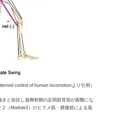
Patterned control of human locomotionより引用）
の働きと拮抗し遊脚初期の足関節背屈が困難にな
（Module2）のヒラメ筋・腓腹筋による底