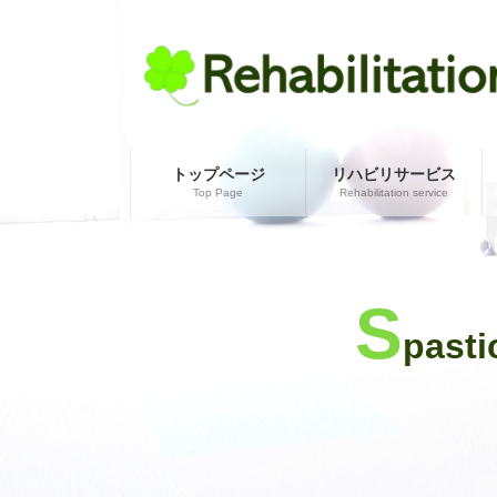
コ
ナ
ン
ビ
テ
ゲ
ン
ー
ツ
シ
へ
ョ
ス
ン
キ
に
トップページ
リハビリサービス
Top Page
Rehabilitation service
ッ
移
プ
動
S
pas