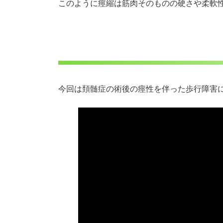
このように痙縮は筋肉そのものの硬さや柔軟
今回は頚髄症の術後の痙性を伴った歩行障害