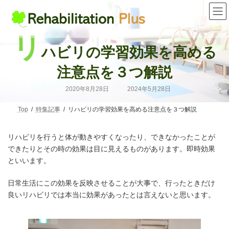
コ
ナ
ン
ビ
テ
ゲ
ン
ー
リ
ツ
シ
ハビリの学習効果を高める
へ
ョ
ス
ン
キ
に
注意点を３つ解説
ッ
移
プ
動
最
2020年8月28日
2024年5月28日
終
更
新
Top
特集記事
リハビリの学習効果を高める注意点を３つ解説
日
時
:
リハビリを行うと体が動きやすくなったり、できなかったことが
できたりとその時の効果は目に見えるものがあります。即時効果
といいます。
日常生活にこの効果を反映させることが大事で、行ったときだけ
良いリハビリでは本当に効果があったとは言えないと思います。