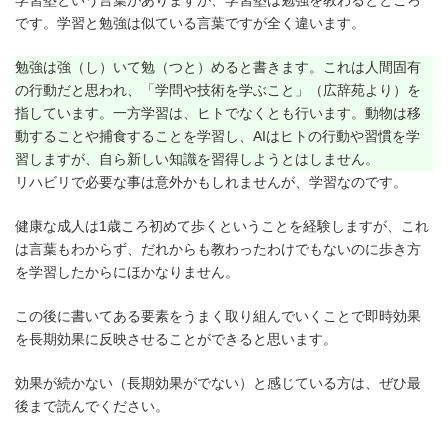
学習塾という言葉がありますが、学習塾は勉強を教わるとところ
です。学習と勉強は似ている言葉ですが全く違います。
勉強は強（し）いて勉（つと）めると書きます。これは人間固有
の行動だと思われ、「学問や技術を学ぶこと」（広辞苑より）を
指しています。一方学習は、ヒトでなくとも行います。動物は移
動することや捕食することを学習し、AIはヒトの行動や習慣を学
習しますが、自ら新しい知識を習得しようとはしません。
リハビリで必要な事は意外かもしれませんが、学習なのです。
健康な成人は1歳ころ初めて歩くということを経験しますが、これ
は言葉もわからず、だれからも教わったわけでもないのに歩き方
を学習したからにほかなりません。
この後に書いてある要素をうまく取り組んでいくことで即時効果
を長期効果に反映させることができると思います。
効果が続かない（長期効果がでない）と感じている方は、ぜひ最
後まで読んでください。