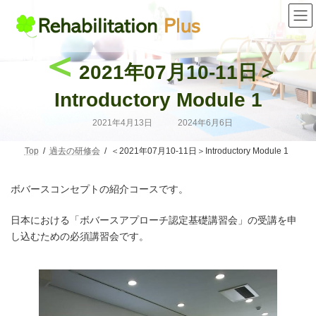
コ
ナ
ン
ビ
テ
ゲ
ン
ー
＜
ツ
シ
2021年07月10-11日＞
へ
ョ
ス
ン
キ
に
Introductory Module 1
ッ
移
プ
動
最
2021年4月13日
2024年6月6日
終
更
新
Top
過去の研修会
＜2021年07月10-11日＞Introductory Module 1
日
時
:
ボバースコンセプトの紹介コースです。
日本における「ボバースアプローチ認定基礎講習会」の受講を申
し込むための必須講習会です。