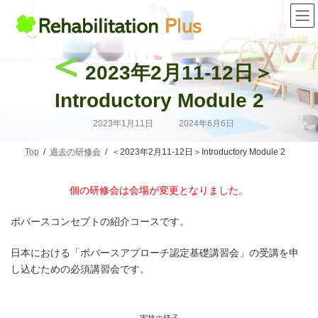
コ
ナ
ン
ビ
テ
ゲ
ン
ー
＜
ツ
シ
2023年2月11-12日＞
へ
ョ
ス
ン
キ
に
Introductory Module 2
ッ
移
プ
動
最
2023年1月11日
2024年6月6日
終
更
新
Top
過去の研修会
＜2023年2月11-12日＞Introductory Module 2
日
時
:
個の研修会は会場が変更となりました。
ボバースコンセプトの紹介コースです。
日本における「ボバースアプローチ認定基礎講習会」の受講を申
し込むための必須講習会です。