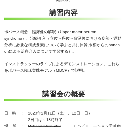
実技の様子
講習内容
ボバース概念、臨床像の解釈（Upper motor neuron
syndrome）、治療介入（立位⇔座位⇔背臥位における姿勢・運動
分析に必要な構成要素について学ぶと共に体幹,末梢からのhands
onによる治療介入について学習する）。
インストラクターのライブによるデモンストレーション。これら
をボバース臨床実践モデル（MBCP）で説明。
講習会の概要
日 時 ： 2023年2月11日（土）、12日（日）
2日目は～13時終了
場 所 ：
Rehabilitation Plus
→ リハビリテーション天草病