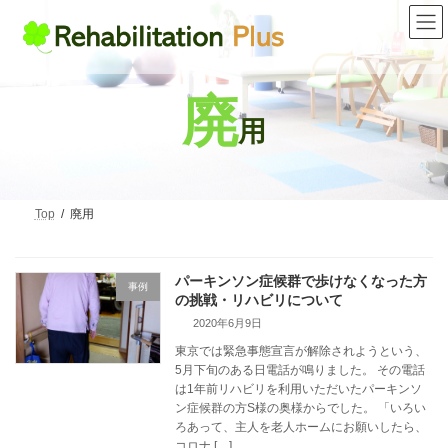
コ
ナ
ン
ビ
テ
ゲ
ン
ー
ツ
シ
へ
ョ
廃
ス
ン
用
キ
に
ッ
移
プ
動
Top
廃用
パーキンソン症候群で歩けなくなった方
事例
の挑戦・リハビリについて
2020年6月9日
東京では緊急事態宣言が解除されようという、
5月下旬のある日電話が鳴りました。 その電話
は1年前リハビリを利用いただいたパーキンソ
ン症候群の方S様の奥様からでした。 「いろい
ろあって、主人を老人ホームにお願いしたら、
コロナ […]