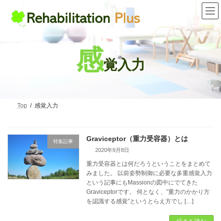
コ
ナ
ン
ビ
テ
ゲ
ン
ー
ツ
シ
へ
ョ
感
ス
ン
覚入力
キ
に
ッ
移
プ
動
Top
感覚入力
Graviceptor（重力受容器）とは
特集記事
2020年9月8日
重力受容器とは何だろうということをまとめて
みました。 以前姿勢制御に必要な多重感覚入力
という記事にもMassionの図中にでてきた
Graviceptorです。 何となく、”重力のかかり方
を認識する感覚”というとらえ方でし […]