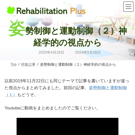
コ
ナ
ン
ビ
テ
ゲ
ン
ー
姿
ツ
シ
勢制御と運動制御（２）神
へ
ョ
ス
ン
キ
に
経学的の視点から
ッ
移
プ
動
最
2020年4月16日
2024年5月28日
終
更
新
Top
特集記事
姿勢制御と運動制御（２）神経学的の視点から
日
時
:
以前2019年11月22日にも同じテーマで記事を書いていますが違っ
た視点からまとめてみました。前回の記事、
姿勢制御と運動制御
（１）
もどうぞ。
Youtubeに動画をまとめましたのでご覧ください。