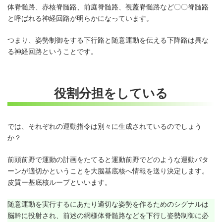
体脊髄路、赤核脊髄路、前庭脊髄路、視蓋脊髄路など〇〇脊髄路
と呼ばれる神経回路が明らかになっています。
つまり、姿勢制御をする下行路と随意運動を伝える下降路は異な
る神経回路ということです。
役割分担をしている
では、それぞれの運動指令は別々に生成されているのでしょう
か？
前頭前野で運動の計画をたてると運動前野でどのような運動パタ
ーンが適切かということを大脳基底核へ情報を送り決定します。
皮質ー基底核ループといいます。
随意運動を実行するにあたり適切な姿勢を作るためのシグナルは
脳幹に投射され、前述の網様体脊髄路などを下行し姿勢制御に必