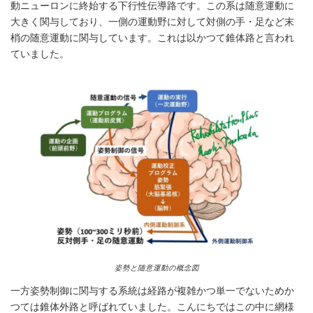
動ニューロンに終始する下行性伝導路です。この系は随意運動に
大きく関与しており、一側の運動野に対して対側の手・足など末
梢の随意運動に関与しています。これは以かつて錐体路と言われ
ていました。
姿勢と随意運動の概念図
一方姿勢制御に関与する系統は経路が複雑かつ単一でないためか
つては錐体外路と呼ばれていました。こんにちではこの中に網様