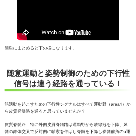
簡単にまとめると下の様になります。
随意運動と姿勢制御のための下行性
信号は違う経路を通っている！
筋活動を起こすための下行性シグナルはすべて運動野（area4）か
ら皮質脊髄路を通ると思っていませんか？
皮質脊髄路、特に外側皮質脊髄路は運動野から放線冠を下降、延
髄の錐体交叉で反対側に軸索を伸ばし脊髄を下降し脊髄前角のα運